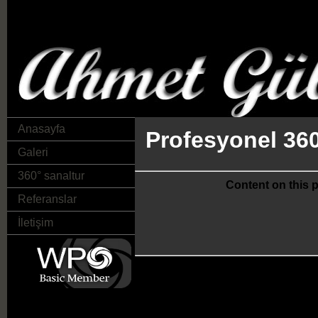
Anasayfa
Profesyonel 360
Galeri
360° sanaltur
Content on this 
Referanslar
İletişim